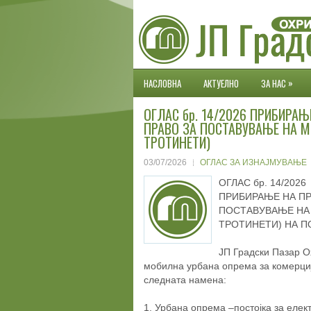
»
НАСЛОВНА
АКТУЕЛНО
ЗА НАС
ОГЛАС бр. 14/2026 ПРИБИРА
ПРАВО ЗА ПОСТАВУВАЊЕ НА М
ТРОТИНЕТИ)
03/07/2026
ОГЛАС ЗА ИЗНАЈМУВАЊЕ
ОГЛАС бр. 14/2026
ПРИБИРАЊЕ НА ПР
ПОСТАВУВАЊЕ НА
ТРОТИНЕТИ) НА П
ЈП Градски Пазар О
мобилна урбана опрема за комерциј
следната намена:
1. Урбана oпpeмa –постојка за елек