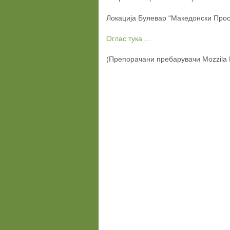
Локација Булевар “Македонски Про
Оглас тука …
(Препорачани пребарувачи Mozzila F