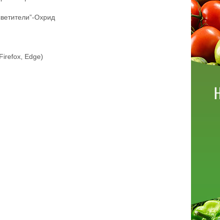
светители”-Охрид
irefox, Edge)