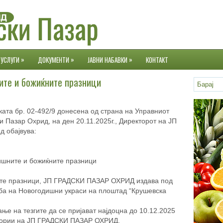
»
»
»
УСЛУГИ
ДОКУМЕНТИ
ЈАВНИ НАБАВКИ
КОНТАКТ
ите и божиќните празници
ката бр. 02-492/9 донесена од страна на Управниот
 Пазар Охрид, на ден 20.11.2025г., Директорот на ЈП
д обајвува:
дишните и божиќните празници
ите празници, ЈП ГРАДСКИ ПАЗАР ОХРИД издава под
ба на Новогодишни украси на плоштад “Крушевска
ње на тезгите да се пријават најдоцна до 10.12.2025
тории на ЈП ГРАДСКИ ПАЗАР ОХРИД.