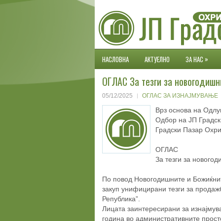
»
НАСЛОВНА
АКТУЕЛНО
ЗА НАС
ОГЛАС За тезги за новогодишн
05/12/2025
ОГЛАС ЗА ИЗНАЈМУВАЊЕ
Врз основа на Одлу
Одбор на ЈП Градски
Градски Пазар Охри
ОГЛАС
За тезги за нового
По повод Новогодишните и Божиќн
закуп унифицирани тезги за продаж
Република”.
Лицата заинтересирани за изнајмува
година во административните прос