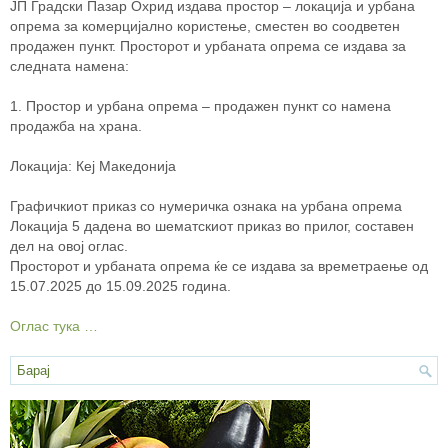
ЈП Градски Пазар Охрид издава простор – локација и урбана
опрема за комерцијално користење, сместен во соодветен
продажен пункт. Просторот и урбаната опрема се издава за
следната намена:
1. Простор и урбана oпpeмa – продажен пункт со намена
продажба на храна.
Локација: Кеј Македонија
Графичкиот приказ со нумеричка ознака на урбана опрема
Локација 5 дадена во шематскиот приказ во прилог, составен
дел на овој оглас.
Просторот и урбаната опрема ќе се издава за времетраење од
15.07.2025 до 15.09.2025 година.
Оглас тука …