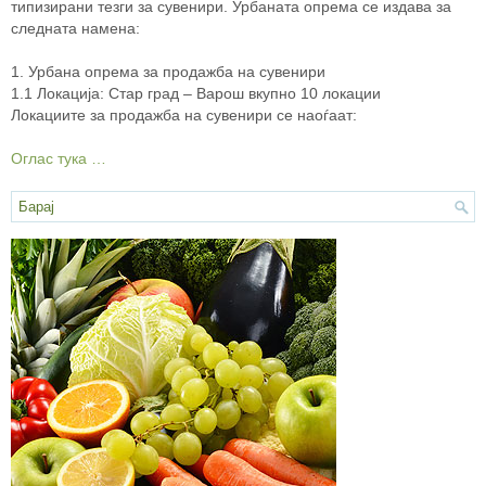
типизирани тезги за сувенири. Урбаната опрема се издава за
следната намена:
1. Урбана oпpeмa за продажба на сувенири
1.1 Локација: Стар град – Варош вкупно 10 локации
Локациите за продажба на сувенири се наоѓаат:
Оглас тука …