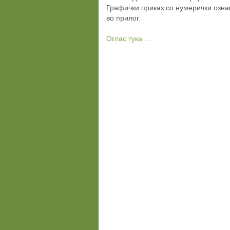
Графички приказ со нумерички озна
во прилог.
Оглас тука …