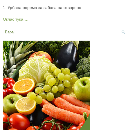
1. Урбана oпpeмa за забава на отворено
Оглас тука….