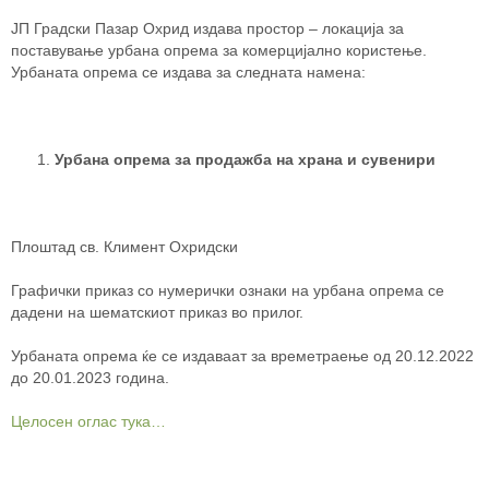
ЈП Градски Пазар Охрид издава простор – локација за
поставување урбана опрема за комерцијално користење.
Урбаната опрема се издава за следната намена:
Урбана oпpeмa за продажба на храна и сувенири
Плоштад св. Климент Охридски
Графички приказ со нумерички ознаки на урбана опрема се
дадени на шематскиот приказ во прилог.
Урбаната опрема ќе се издаваат за времетраење од 20.12.2022
до 20.01.2023 година.
Целосен оглас тука…