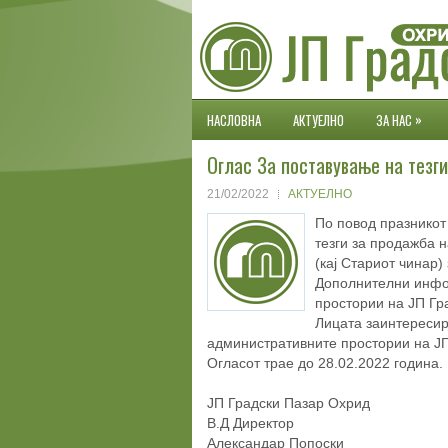
»
НАСЛОВНА
АКТУЕЛНО
ЗА НАС
Оглас За поставување на тезги
21/02/2022
АКТУЕЛНО
По повод празникот
тезги за продажба 
(кај Стариот чинар)
Дополнителни инфо
простории на ЈП Гр
Лицата заинтересира
административните простории на ЈП
Огласот трае до 28.02.2022 година.
ЈП Градски Пазар Охрид
В.Д Директор
Александар Попоски