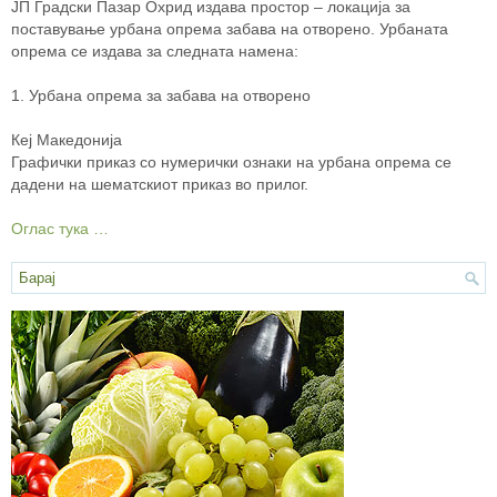
ЈП Градски Пазар Охрид издава простор – локација за
поставување урбана опрема забава на отворено. Урбаната
опрема се издава за следната намена:
1. Урбана oпpeмa за забава на отворено
Кеј Македонија
Графички приказ со нумерички ознаки на урбана опрема се
дадени на шематскиот приказ во прилог.
Оглас тука …