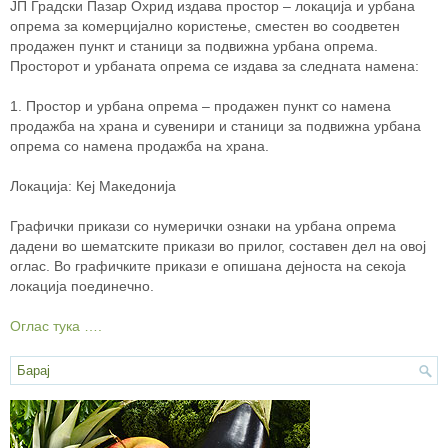
ЈП Градски Пазар Охрид издава простор – локација и урбана
опрема за комерцијално користење, сместен во соодветен
продажен пункт и станици за подвижна урбана опрема.
Просторот и урбаната опрема се издава за следната намена:
1. Простор и урбана oпpeмa – продажен пункт со намена
продажба на храна и сувенири и станици за подвижна урбана
опрема со намена продажба на храна.
Локација: Кеј Македонија
Графички прикази со нумерички ознаки на урбана опрема
дадени во шематските прикази во прилог, составен дел на овој
оглас. Во графичките прикази е опишана дејноста на секоја
локација поединечно.
Оглас тука ….